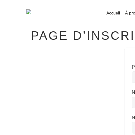
Accueil
À pr
PAGE D’INSCR
P
N
N