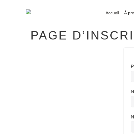
Accueil
À pr
PAGE D’INSCR
P
N
N