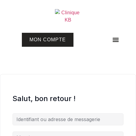
MON COMPTE
Programmes en ligne
Salut, bon retour !