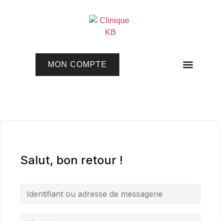
MON COMPTE
Programmes en ligne
Salut, bon retour !