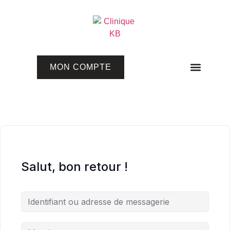
MON COMPTE
Programmes en ligne
Salut, bon retour !