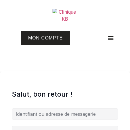
MON COMPTE
Programmes en ligne
Salut, bon retour !