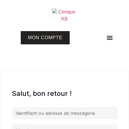
MON COMPTE
Programmes en ligne
Salut, bon retour !