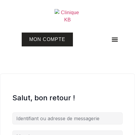
MON COMPTE
Programmes en ligne
Salut, bon retour !