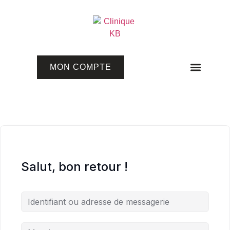
MON COMPTE
Programmes en ligne
Salut, bon retour !