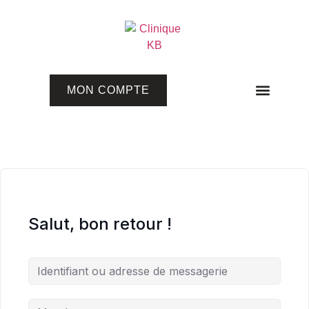
MON COMPTE
Programmes en ligne
Salut, bon retour !