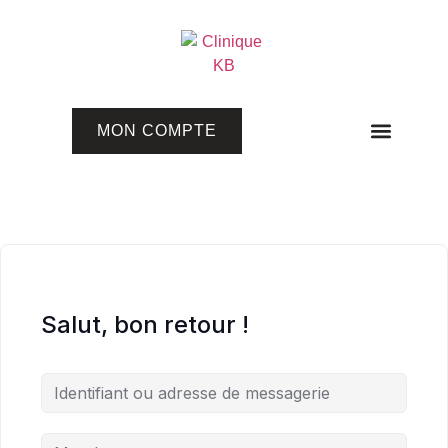
MON COMPTE
Programmes en ligne
Salut, bon retour !