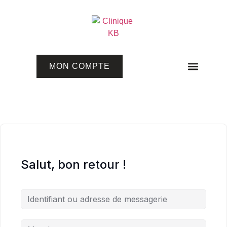
MON COMPTE
Programmes en ligne
Salut, bon retour !