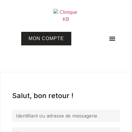
MON COMPTE
Programmes en ligne
Salut, bon retour !