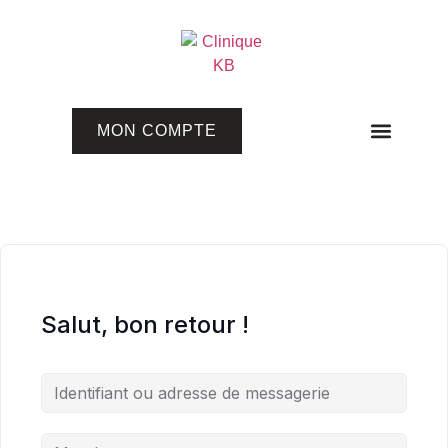
MON COMPTE
Programmes en ligne
Salut, bon retour !