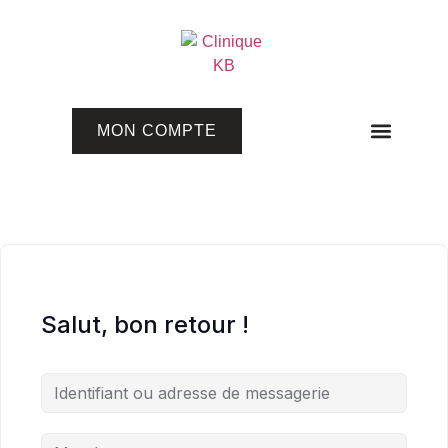
MON COMPTE
Programmes en ligne
Salut, bon retour !