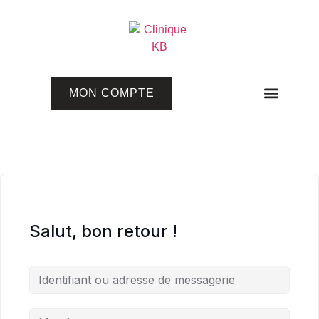
MON COMPTE
Programmes en ligne
Salut, bon retour !