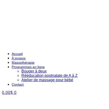
Accueil
À propos
Massothérapie
Programmes en ligne
Bouger à deux
Rééducation postnatale de A à Z
Atelier de massage pour bébé
Contact
0.00
$
0