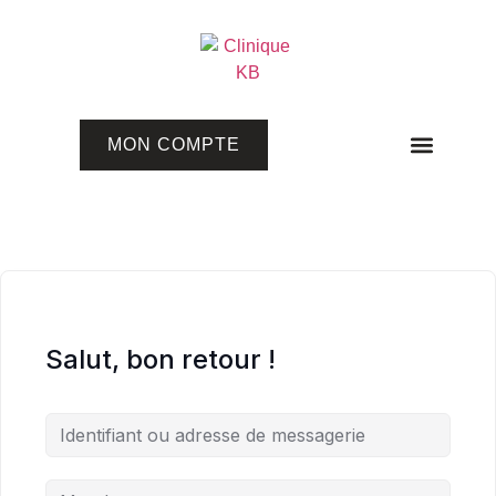
MON COMPTE
Programmes en ligne
Salut, bon retour !