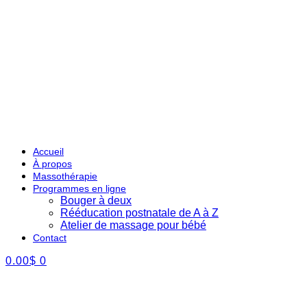
Accueil
À propos
Massothérapie
Programmes en ligne
Bouger à deux
Rééducation postnatale de A à Z
Atelier de massage pour bébé
Contact
0.00
$
0