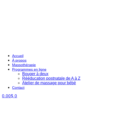
Accueil
À propos
Massothérapie
Programmes en ligne
Bouger à deux
Rééducation postnatale de A à Z
Atelier de massage pour bébé
Contact
0.00
$
0